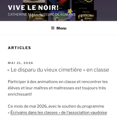
Aller
VIVE LE NOIR!
au
CATHERINE MAY – AUTEURE DE ROMANS
contenu
principal
Menu
ARTICLES
PUBLIÉ
MAI 21, 2026
LE
« Le disparu du vieux cimetière » en classe
Participer à des animations en classe et rencontrer les
élèves et leur maîtres et maîtresses est toujours très
enrichissant!
Ce mois de mai 2026, avec le soutien du programme
«
Écrivains dans les classes » de l’association vaudoise