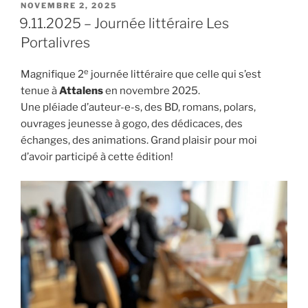
PUBLIÉ
NOVEMBRE 2, 2025
LE
9.11.2025 – Journée littéraire Les
Portalivres
e
Magnifique 2
journée littéraire que celle qui s’est
tenue à
Attalens
en novembre 2025.
Une pléiade d’auteur-e-s, des BD, romans, polars,
ouvrages jeunesse à gogo, des dédicaces, des
échanges, des animations. Grand plaisir pour moi
d’avoir participé à cette édition!