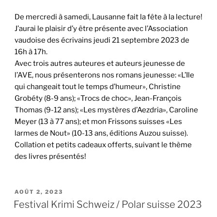
De mercredi à samedi, Lausanne fait la fête à la lecture!
J’aurai le plaisir d’y être présente avec l’Association
vaudoise des écrivains jeudi 21 septembre 2023 de
16h à 17h.
Avec trois autres auteures et auteurs jeunesse de
l’AVE, nous présenterons nos romans jeunesse: «L’Ile
qui changeait tout le temps d’humeur», Christine
Grobéty (8-9 ans); «Trocs de choc», Jean-François
Thomas (9-12 ans); «Les mystères d’Aezdria», Caroline
Meyer (13 à 77 ans); et mon Frissons suisses «Les
larmes de Nout» (10-13 ans, éditions Auzou suisse).
Collation et petits cadeaux offerts, suivant le thème
des livres présentés!
PUBLIÉ
AOÛT 2, 2023
LE
Festival Krimi Schweiz / Polar suisse 2023