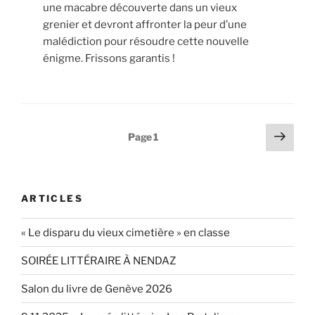
une macabre découverte dans un vieux
grenier et devront affronter la peur d’une
malédiction pour résoudre cette nouvelle
énigme. Frissons garantis !
Pagination
Page
Page
1
suiv
des
publications
ARTICLES
« Le disparu du vieux cimetière » en classe
SOIRÉE LITTÉRAIRE À NENDAZ
Salon du livre de Genève 2026