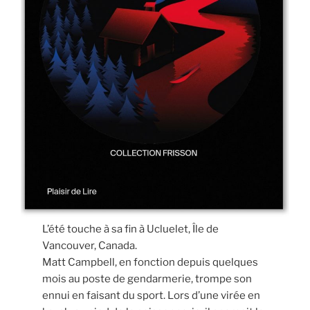
L’été touche à sa fin à Ucluelet, Île de
Vancouver, Canada.
Matt Campbell, en fonction depuis quelques
mois au poste de gendarmerie, trompe son
ennui en faisant du sport. Lors d’une virée en