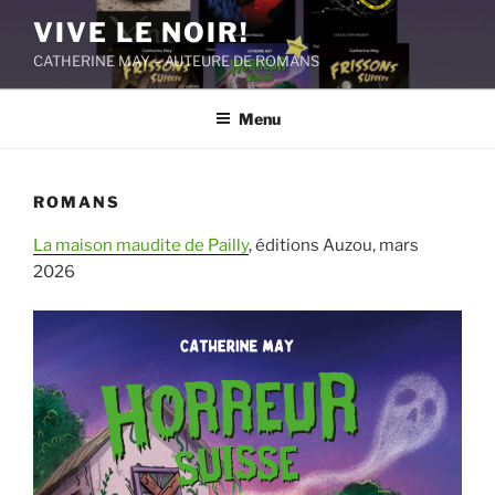
Aller
VIVE LE NOIR!
au
CATHERINE MAY – AUTEURE DE ROMANS
contenu
principal
Menu
ROMANS
La maison maudite de Pailly
, éditions Auzou, mars
2026