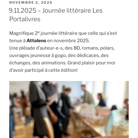
PUBLIÉ
NOVEMBRE 2, 2025
LE
9.11.2025 – Journée littéraire Les
Portalivres
e
Magnifique 2
journée littéraire que celle qui s’est
tenue à
Attalens
en novembre 2025.
Une pléiade d’auteur-e-s, des BD, romans, polars,
ouvrages jeunesse à gogo, des dédicaces, des
échanges, des animations. Grand plaisir pour moi
d’avoir participé à cette édition!