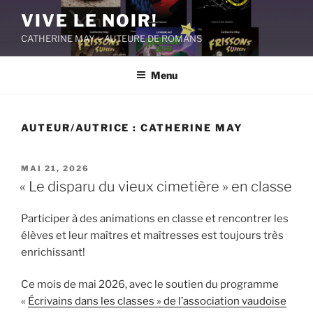
Aller
VIVE LE NOIR!
au
CATHERINE MAY – AUTEURE DE ROMANS
contenu
principal
Menu
AUTEUR/AUTRICE :
CATHERINE MAY
PUBLIÉ
MAI 21, 2026
LE
« Le disparu du vieux cimetière » en classe
Participer à des animations en classe et rencontrer les
élèves et leur maîtres et maîtresses est toujours très
enrichissant!
Ce mois de mai 2026, avec le soutien du programme
«
Écrivains dans les classes » de l’association vaudoise