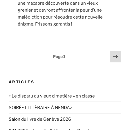
une macabre découverte dans un vieux
grenier et devront affronter la peur d’une
malédiction pour résoudre cette nouvelle
énigme. Frissons garantis !
Pagination
Page
Page
1
suiv
des
publications
ARTICLES
« Le disparu du vieux cimetière » en classe
SOIRÉE LITTÉRAIRE À NENDAZ
Salon du livre de Genève 2026