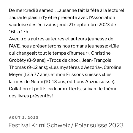
De mercredi à samedi, Lausanne fait la fête à la lecture!
J’aurai le plaisir d’y être présente avec l’Association
vaudoise des écrivains jeudi 21 septembre 2023 de
16h à 17h.
Avec trois autres auteures et auteurs jeunesse de
l’AVE, nous présenterons nos romans jeunesse: «L’Ile
qui changeait tout le temps d’humeur», Christine
Grobéty (8-9 ans); «Trocs de choc», Jean-François
Thomas (9-12 ans); «Les mystères d’Aezdria», Caroline
Meyer (13 à 77 ans); et mon Frissons suisses «Les
larmes de Nout» (10-13 ans, éditions Auzou suisse).
Collation et petits cadeaux offerts, suivant le thème
des livres présentés!
PUBLIÉ
AOÛT 2, 2023
LE
Festival Krimi Schweiz / Polar suisse 2023